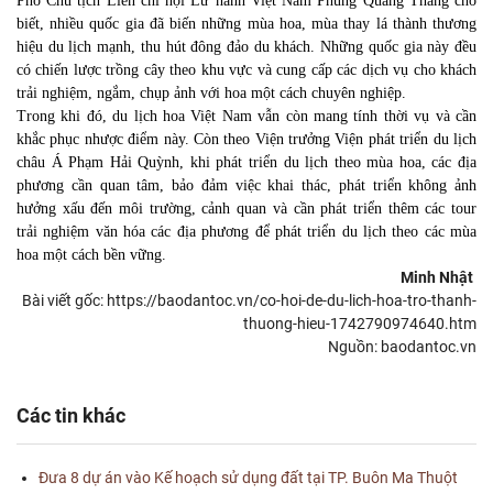
Phó Chủ tịch Liên chi hội Lữ hành Việt Nam Phùng Quang Thắng cho
biết, nhiều quốc gia đã biến những mùa hoa, mùa thay lá thành thương
hiệu du lịch mạnh, thu hút đông đảo du khách. Những quốc gia này đều
có chiến lược trồng cây theo khu vực và cung cấp các dịch vụ cho khách
trải nghiệm, ngắm, chụp ảnh với hoa một cách chuyên nghiệp.
Trong khi đó, du lịch hoa Việt Nam vẫn còn mang tính thời vụ và cần
khắc phục nhược điểm này. Còn theo Viện trưởng Viện phát triển du lịch
châu Á Phạm Hải Quỳnh, khi phát triển du lịch theo mùa hoa, các địa
phương cần quan tâm, bảo đảm việc khai thác, phát triển không ảnh
hưởng xấu đến môi trường, cảnh quan và cần phát triển thêm các tour
trải nghiệm văn hóa các địa phương để phát triển du lịch theo các mùa
hoa một cách bền vững.
Minh Nhật
Bài viết gốc: https://baodantoc.vn/co-hoi-de-du-lich-hoa-tro-thanh-
thuong-hieu-1742790974640.htm
Nguồn: baodantoc.vn
Các tin khác
Đưa 8 dự án vào Kế hoạch sử dụng đất tại TP. Buôn Ma Thuột