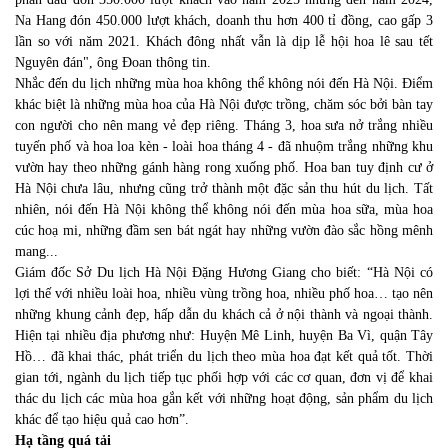
Na Hang đón 450.000 lượt khách, doanh thu hơn 400 tỉ đồng, cao gấp 3
lần so với năm 2021. Khách đông nhất vẫn là dịp lễ hội hoa lê sau tết
Nguyên đán", ông Đoan thông tin.
Nhắc đến du lịch những mùa hoa không thể không nói đến Hà Nội. Điểm
khác biệt là những mùa hoa của Hà Nội được trồng, chăm sóc bởi bàn tay
con người cho nên mang vẻ đẹp riêng. Tháng 3, hoa sưa nở trắng nhiều
tuyến phố và hoa loa kèn - loài hoa tháng 4 - đã nhuộm trắng những khu
vườn hay theo những gánh hàng rong xuống phố. Hoa ban tuy định cư ở
Hà Nội chưa lâu, nhưng cũng trở thành một đặc sản thu hút du lịch. Tất
nhiên, nói đến Hà Nội không thể không nói đến mùa hoa sữa, mùa hoa
cúc hoạ mi, những đầm sen bát ngát hay những vườn đào sắc hồng mênh
mang...
Giám đốc Sở Du lịch Hà Nội Đặng Hương Giang cho biết: “Hà Nội có
lợi thế với nhiều loài hoa, nhiều vùng trồng hoa, nhiều phố hoa… tạo nên
những khung cảnh đẹp, hấp dẫn du khách cả ở nội thành và ngoại thành.
Hiện tại nhiều địa phương như: Huyện Mê Linh, huyện Ba Vì, quận Tây
Hồ… đã khai thác, phát triển du lịch theo mùa hoa đạt kết quả tốt. Thời
gian tới, ngành du lịch tiếp tục phối hợp với các cơ quan, đơn vị để khai
thác du lịch các mùa hoa gắn kết với những hoạt động, sản phẩm du lịch
khác để tạo hiệu quả cao hơn”.
Hạ tầng quá tải