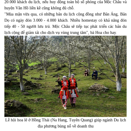
20.000 khách du lịch, nếu huy động toàn bộ số phòng của Mộc Châu và
huyện Vân Hồ liền kề cũng không đủ chỗ.
"Mùa mận vừa qua, có những bản du lịch cộng đồng như Bản Áng, Bản
Dọ có ngày đón 3.000 - 4.000 khách. Nhiều homestay có khả năng đón
tiếp 40 - 50 người lưu trú. Mộc Châu sẽ tiếp tục phát triển các bản du
lịch cộng để giảm tải cho dịch vụ vùng trung tâm", bà Hoa cho hay.
Lễ hội hoa lê ở Hồng Thái (Na Hang, Tuyên Quang) giúp ngành Du lịch
địa phương bùng nổ về doanh thu