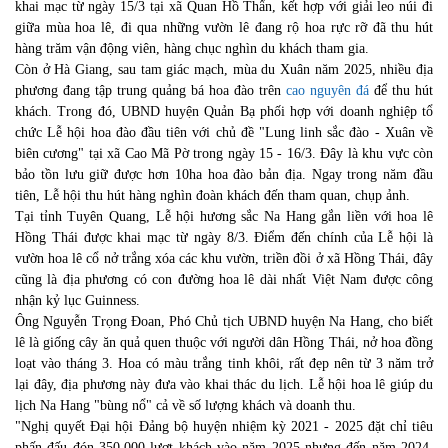
khai mạc từ ngày 15/3 tại xã Quan Hồ Thẩn, kết hợp với giải leo núi đi
giữa mùa hoa lê, đi qua những vườn lê đang rộ hoa rực rỡ đã thu hút
hàng trăm vận động viên, hàng chục nghìn du khách tham gia.
Còn ở Hà Giang, sau tam giác mạch, mùa du Xuân năm 2025, nhiều địa
phương đang tập trung quảng bá hoa đào trên
cao nguyên đá
để thu hút
khách. Trong đó, UBND huyện Quản Bạ phối hợp với doanh nghiệp tổ
chức Lễ hội hoa đào đầu tiên với chủ đề "Lung linh sắc đào - Xuân về
biên cương" tại xã Cao Mã Pờ trong ngày 15 - 16/3. Đây là khu vực còn
bảo tồn lưu giữ được hơn 10ha hoa đào bản địa. Ngay trong năm đầu
tiên, Lễ hội thu hút hàng nghìn đoàn khách đến tham quan, chụp ảnh.
Tại tỉnh Tuyên Quang, Lễ hội hương sắc Na Hang gắn liền với hoa lê
Hồng Thái được khai mạc từ ngày 8/3. Điểm đến chính của Lễ hội là
vườn hoa lê cổ nở trắng xóa các khu vườn, triền đồi ở xã Hồng Thái, đây
cũng là địa phương có con đường hoa lê dài nhất Việt Nam được công
nhận kỷ lục Guinness.
Ông Nguyễn Trọng Đoan, Phó Chủ tịch UBND huyện Na Hang, cho biết
lê là giống cây ăn quả quen thuộc với người dân Hồng Thái, nở hoa đồng
loạt vào tháng 3. Hoa có màu trắng tinh khôi, rất đẹp nên từ 3 năm trở
lại đây, địa phương này đưa vào khai thác du lịch. Lễ hội hoa lê giúp du
lịch Na Hang "bùng nổ" cả về số lượng khách và doanh thu.
"Nghị quyết Đại hội Đảng bộ huyện nhiệm kỳ 2021 - 2025 đặt chỉ tiêu
phấn đấu đón 350.000 lượt khách vào năm 2025 nhưng đến năm 2024,