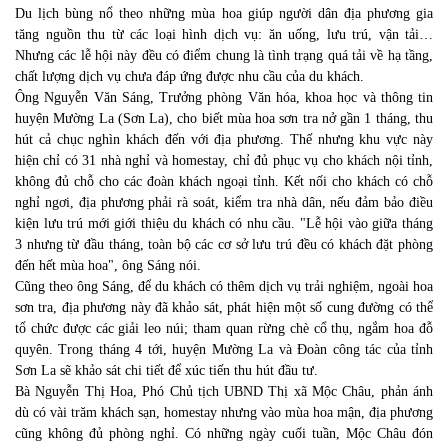
Du lịch bùng nổ theo những mùa hoa giúp người dân địa phương gia
tăng nguồn thu từ các loại hình dịch vụ: ăn uống, lưu trú, vận tải…
Nhưng các lễ hội này đều có điểm chung là tình trạng quá tải về hạ tầng,
chất lượng dịch vụ chưa đáp ứng được nhu cầu của du khách.
Ông Nguyễn Văn Sáng, Trưởng phòng Văn hóa, khoa học và thông tin
huyện Mường La (Sơn La), cho biết mùa hoa sơn tra nở gần 1 tháng, thu
hút cả chục nghìn khách đến với địa phương. Thế nhưng khu vực này
hiện chỉ có 31 nhà nghỉ và homestay, chỉ đủ phục vụ cho khách nội tỉnh,
không đủ chỗ cho các đoàn khách ngoại tỉnh. Kết nối cho khách có chỗ
nghỉ ngơi, địa phương phải rà soát, kiểm tra nhà dân, nếu đảm bảo điều
kiện lưu trú mới giới thiệu du khách có nhu cầu. "Lễ hội vào giữa tháng
3 nhưng từ đầu tháng, toàn bộ các cơ sở lưu trú đều có khách đặt phòng
đến hết mùa hoa", ông Sáng nói.
Cũng theo ông Sáng, để du khách có thêm dịch vụ trải nghiệm, ngoài hoa
sơn tra, địa phương này đã khảo sát, phát hiện một số cung đường có thể
tổ chức được các giải leo núi; tham quan rừng chè cổ thụ, ngắm hoa đỗ
quyên. Trong tháng 4 tới, huyện Mường La và Đoàn công tác của tỉnh
Sơn La sẽ khảo sát chi tiết để xúc tiến thu hút đầu tư.
Bà Nguyễn Thị Hoa, Phó Chủ tịch UBND Thị xã Mộc Châu, phản ánh
dù có vài trăm khách sạn, homestay nhưng vào mùa hoa mận, địa phương
cũng không đủ phòng nghỉ. Có những ngày cuối tuần, Mộc Châu đón