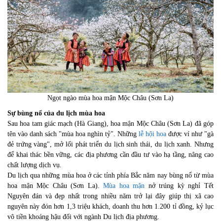
Ngọt ngào mùa hoa mận Mộc Châu (Sơn La)
Sự bùng nổ của du lịch mùa hoa
Sau hoa tam giác mạch (Hà Giang), hoa mận Mộc Châu (Sơn La) đã góp
tên vào danh sách "mùa hoa nghìn tỷ". Những
lễ hội hoa
được ví như "gà
đẻ trứng vàng", mở lối phát triển du lịch sinh thái, du lịch xanh. Nhưng
để khai thác bền vững, các địa phương cần đầu tư vào hạ tầng, nâng cao
chất lượng dịch vụ.
Du lịch qua những mùa hoa ở các tỉnh phía Bắc năm nay bùng nổ từ mùa
hoa mận Mộc Châu (Sơn La).
Mùa hoa mận
nở trúng kỳ nghỉ Tết
Nguyên đán và đẹp nhất trong nhiều năm trở lại đây giúp thị xã cao
nguyên này đón hơn 1,3 triệu khách, doanh thu hơn 1.200 tỉ đồng, kỷ lục
vô tiền khoáng hậu đối với ngành Du lịch địa phương.