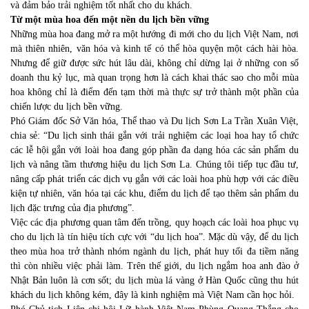
và đảm bảo trải nghiệm tốt nhất cho du khách.
Từ một mùa hoa đến một nền du lịch bền vững
Những mùa hoa đang mở ra một hướng đi mới cho du lịch Việt Nam, nơi
mà thiên nhiên, văn hóa và kinh tế có thể hòa quyện một cách hài hòa.
Nhưng để giữ được sức hút lâu dài, không chỉ dừng lại ở những con số
doanh thu kỷ lục, mà quan trọng hơn là cách khai thác sao cho mỗi mùa
hoa không chỉ là điểm đến tạm thời mà thực sự trở thành một phần của
chiến lược du lịch bền vững.
Phó Giám đốc Sở Văn hóa, Thể thao và Du lịch Sơn La Trần Xuân Việt,
chia sẻ: “Du lịch sinh thái gắn với trải nghiệm các loại hoa hay tổ chức
các lễ hội gắn với loài hoa đang góp phần đa dạng hóa các sản phẩm du
lịch và nâng tầm thương hiệu du lịch Sơn La. Chúng tôi tiếp tục đầu tư,
nâng cấp phát triển các dịch vụ gắn với các loài hoa phù hợp với các điều
kiện tự nhiên, văn hóa tại các khu, điểm du lịch để tạo thêm sản phẩm du
lịch đặc trưng của địa phương”.
Việc các địa phương quan tâm đến trồng, quy hoạch các loài hoa phục vụ
cho du lịch là tín hiệu tích cực với “du lịch hoa”. Mặc dù vậy, để du lịch
theo mùa hoa trở thành nhóm ngành du lịch, phát huy tối đa tiềm năng
thì còn nhiều việc phải làm. Trên thế giới, du lịch ngắm hoa anh đào ở
Nhật Bản luôn là cơn sốt; du lịch mùa lá vàng ở Hàn Quốc cũng thu hút
khách du lịch không kém, đây là kinh nghiệm mà Việt Nam cần học hỏi.