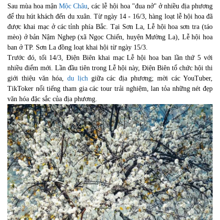
Sau mùa hoa mận
Mộc Châu
, các lễ hội hoa "đua nở" ở nhiều địa phương
để thu hút khách đến du xuân. Từ ngày 14 - 16/3, hàng loạt lễ hội hoa đã
được khai mạc ở các tỉnh phía Bắc. Tại Sơn La, Lễ hội hoa sơn tra (táo
mèo) ở bản Nậm Nghẹp (xã Ngọc Chiến, huyện Mường La), Lễ hội hoa
ban ở TP. Sơn La đồng loạt khai hội từ ngày 15/3.
Trước đó, tối 14/3, Điện Biên khai mạc Lễ hội hoa ban lần thứ 5 với
nhiều điểm mới. Lần đầu tiên trong Lễ hội này, Điện Biên tổ chức hội thi
giới thiệu văn hóa,
du lịch
giữa các địa phương; mời các YouTuber,
TikToker nổi tiếng tham gia các tour trải nghiệm, lan tỏa những nét đẹp
văn hóa đặc sắc của địa phương.