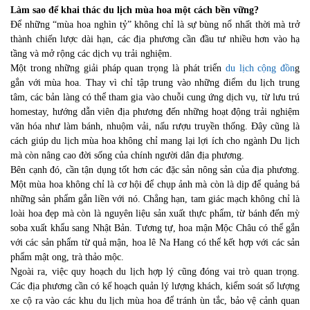
Làm sao để khai thác du lịch mùa hoa một cách bền vững?
Để những “mùa hoa nghìn tỷ” không chỉ là sự bùng nổ nhất thời mà trở
thành chiến lược dài hạn, các địa phương cần đầu tư nhiều hơn vào hạ
tầng và mở rộng các dịch vụ trải nghiệm.
Một trong những giải pháp quan trọng là phát triển
du lịch cộng đồn
g
gắn với mùa hoa. Thay vì chỉ tập trung vào những điểm du lịch trung
tâm, các bản làng có thể tham gia vào chuỗi cung ứng dịch vụ, từ lưu trú
homestay, hướng dẫn viên địa phương đến những hoạt động trải nghiệm
văn hóa như làm bánh, nhuộm vải, nấu rượu truyền thống. Đây cũng là
cách giúp du lịch mùa hoa không chỉ mang lại lợi ích cho ngành Du lịch
mà còn nâng cao đời sống của chính người dân địa phương.
Bên cạnh đó, cần tận dụng tốt hơn các đặc sản nông sản của địa phương.
Một mùa hoa không chỉ là cơ hội để chụp ảnh mà còn là dịp để quảng bá
những sản phẩm gắn liền với nó. Chẳng hạn, tam giác mạch không chỉ là
loài hoa đẹp mà còn là nguyên liệu sản xuất thực phẩm, từ bánh đến mỳ
soba xuất khẩu sang Nhật Bản. Tương tự, hoa mận Mộc Châu có thể gắn
với các sản phẩm từ quả mận, hoa lê Na Hang có thể kết hợp với các sản
phẩm mật ong, trà thảo mộc.
Ngoài ra, việc quy hoạch du lịch hợp lý cũng đóng vai trò quan trọng.
Các địa phương cần có kế hoạch quản lý lượng khách, kiểm soát số lượng
xe cộ ra vào các khu du lịch mùa hoa để tránh ùn tắc, bảo vệ cảnh quan