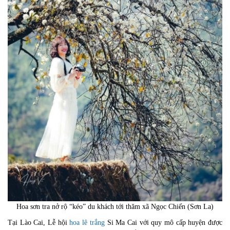
Hoa sơn tra nở rộ “kéo” du khách tới thăm xã Ngọc Chiến (Sơn La)
Tại Lào Cai, Lễ hội
hoa lê trắng
Si Ma Cai với quy mô cấp huyện được